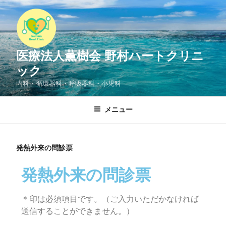
医療法人薫樹会 野村ハートクリニ
ック
内科・循環器科・呼吸器科・小児科
メニュー
発熱外来の問診票
発熱外来の問診票
＊印は必須項目です。（ご入力いただかなければ
送信することができません。）