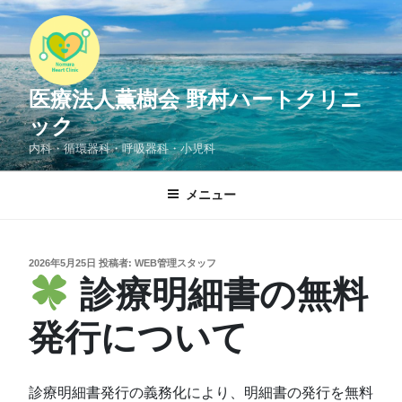
コ
ン
テ
ン
医療法人薫樹会 野村ハートクリニ
ツ
へ
ック
ス
内科・循環器科・呼吸器科・小児科
キ
ッ
メニュー
プ
投
2026年5月25日
投稿者:
WEB管理スタッフ
稿
診療明細書の無料
日:
発行について
診療明細書発行の義務化により、明細書の発行を無料