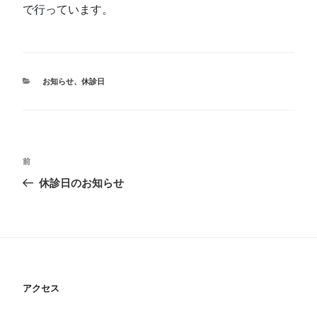
で行っています。
カ
お知らせ
、
休診日
テ
ゴ
リ
ー
投
前
前
稿
の
休診日のお知らせ
投
ナ
稿
ビ
ゲ
ー
アクセス