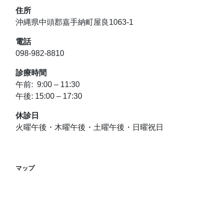
シ
住所
ョ
沖縄県中頭郡嘉手納町屋良1063-1
ン
電話
098-982-8810
診療時間
午前: 9:00 – 11:30
午後: 15:00 – 17:30
休診日
火曜午後・木曜午後・土曜午後・日曜祝日
マップ